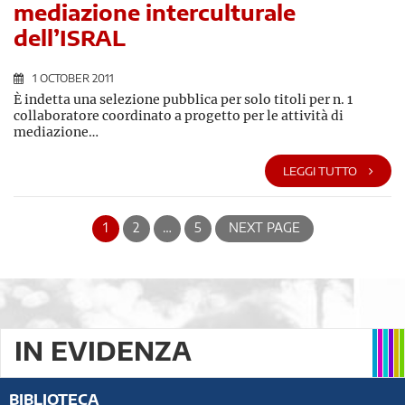
mediazione interculturale
dell’ISRAL
1 OCTOBER 2011
È indetta una selezione pubblica per solo titoli per n. 1
collaboratore coordinato a progetto per le attività di
mediazione…
LEGGI TUTTO
1
2
…
5
NEXT PAGE
IN EVIDENZA
BIBLIOTECA