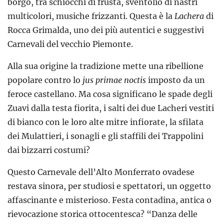
borgo, tra schiocchi di frusta, sventolio di nastri
multicolori, musiche frizzanti. Questa è la
Lachera
di
Rocca Grimalda, uno dei più autentici e suggestivi
Carnevali del vecchio Piemonte.
Alla sua origine la tradizione mette una ribellione
popolare contro lo
jus primae noctis
imposto da un
feroce castellano. Ma cosa significano le spade degli
Zuavi dalla testa fiorita, i salti dei due Lacheri vestiti
di bianco con le loro alte mitre infiorate, la sfilata
dei Mulattieri, i sonagli e gli staffili dei Trappolini
dai bizzarri costumi?
Questo Carnevale dell’Alto Monferrato ovadese
restava sinora, per studiosi e spettatori, un oggetto
affascinante e misterioso. Festa contadina, antica o
rievocazione storica ottocentesca? “Danza delle