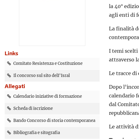
la 40° edizi
agli enti di
La finalità 
contemporane
I temi scelt
Links
attraverso l
Comitato Resistenza e Costituzione
Le tracce d
Il concorso sul sito delI'Isral
Allegati
Dopo l’incon
calendario f
Calendario iniziative di formazione
dal Comitato
Scheda di iscrizione
repubblican
Bando Concorso di storia contemporanea
Le attività 
Bibliografia e sitografia