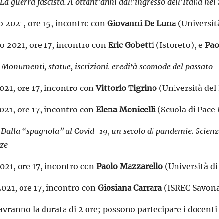
La guerra fascista. A ottant’anni dall’ingresso dell’Italia ne
o 2021, ore 15, incontro con
Giovanni De Luna
(Università
o 2021, ore 17, incontro con
Eric Gobetti
(Istoreto), e
Pao
:
Monumenti, statue, iscrizioni: eredità scomode del passato
021, ore 17, incontro con
Vittorio Tigrino
(Università del
021, ore 17, incontro con
Elena Monicelli
(Scuola di Pace
Dalla “spagnola” al Covid-19, un secolo di pandemie. Scienza,
nze
21, ore 17, incontro con
Paolo Mazzarello
(Università di
021, ore 17, incontro con
Giosiana Carrara
(ISREC Savon
 avranno la durata di 2 ore; possono partecipare i docenti