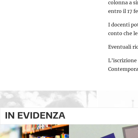
colonna a si
entro il 17 f
I docenti po
conto che le
Eventuali ri
L’iscrizione
Contemporane
IN EVIDENZA