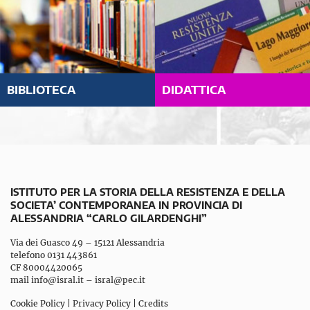
BIBLIOTECA
DIDATTICA
ISTITUTO PER LA STORIA DELLA RESISTENZA E DELLA
SOCIETA’ CONTEMPORANEA IN PROVINCIA DI
ALESSANDRIA “CARLO GILARDENGHI”
Via dei Guasco 49 – 15121 Alessandria
telefono 0131 443861
CF 80004420065
mail
info@isral.it
–
isral@pec.it
Cookie Policy
|
Privacy Policy
|
Credits