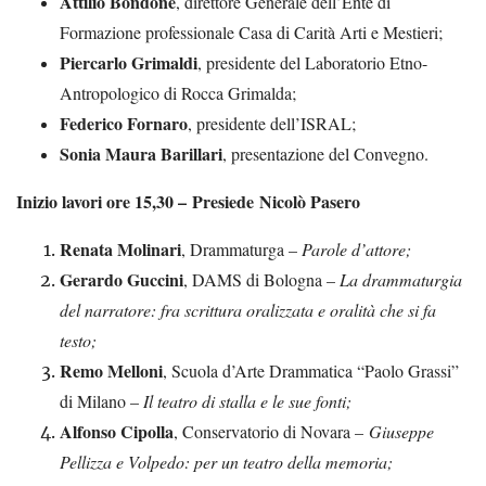
Attilio Bondone
, direttore Generale dell’Ente di
Formazione professionale Casa di Carità Arti e Mestieri;
Piercarlo Grimaldi
, presidente del Laboratorio Etno-
Antropologico di Rocca Grimalda;
Federico Fornaro
, presidente dell’ISRAL;
Sonia Maura Barillari
, presentazione del Convegno.
Inizio lavori ore 15,30 –
Presiede
Nicolò Pasero
Renata Molinari
, Drammaturga –
Parole d’attore;
Gerardo Guccini
, DAMS di Bologna –
La drammaturgia
del narratore: fra scrittura oralizzata e oralità che si fa
testo;
Remo Melloni
, Scuola d’Arte Drammatica “Paolo Grassi”
di Milano –
Il teatro di stalla e le sue fonti;
Alfonso Cipolla
, Conservatorio di Novara –
Giuseppe
Pellizza e Volpedo: per un teatro della memoria;