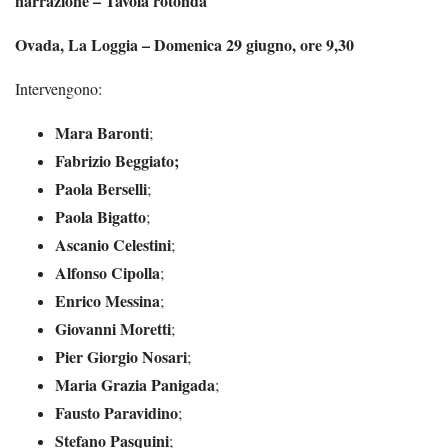
narrazione –
Tavola rotonda
Ovada, La Loggia – Domenica 29 giugno, ore 9,30
Intervengono:
Mara Baronti
;
Fabrizio Beggiato;
Paola Berselli
;
Paola Bigatto
;
Ascanio Celestini
;
Alfonso Cipolla
;
Enrico Messina
;
Giovanni Moretti
;
Pier Giorgio Nosari
;
Maria Grazia Panigada
;
Fausto Paravidino
;
Stefano Pasquini
;