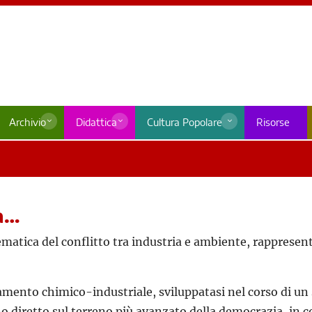
Archivio
Didattica
Cultura Popolare
Risorse
na…
atica del conflitto tra industria e ambiente, rappresenta
ento chimico-industriale, sviluppatasi nel corso di un se
iretto sul terreno più avanzato della democrazia, in con