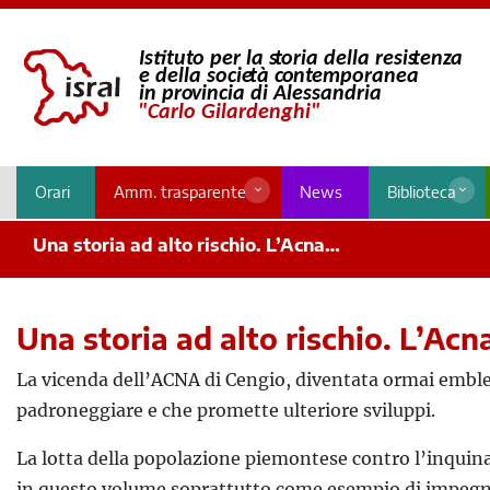
Orari
Amm. trasparente
News
Biblioteca
Una storia ad alto rischio. L’Acna…
Una storia ad alto rischio. L’Ac
La vicenda dell’ACNA di Cengio, diventata ormai emblem
padroneggiare e che promette ulteriore sviluppi.
La lotta della popolazione piemontese contro l’inquinam
in questo volume soprattutto come esempio di impegno d