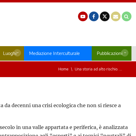
Luoghi
Mediazione Interculturale
Pubblicazioni
Home
Una storia ad alto rischio. ...
 da decenni una crisi ecologica che non si riesce a
colo in una valle appartata e periferica, è analizzata
trapposizione agli “esperti” e ai tecnici “neutrali” di