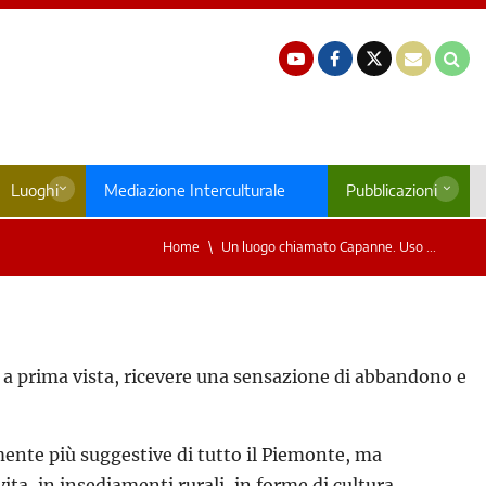
Luoghi
Mediazione Interculturale
Pubblicazioni
Home
Un luogo chiamato Capanne. Uso ...
 a prima vista, ricevere una sensazione di abbandono e
amente più suggestive di tutto il Piemonte, ma
ta, in insediamenti rurali, in forme di cultura