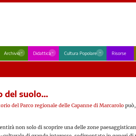
Archivio
Didattica
Cultura Popolare
Risorse
o del suolo…
torio del Parco regionale delle Capanne di Marcarolo
può,
onsentirà non solo di scoprire una delle zone paesaggistic
ulturale di grande interesse, sedimentato in generi di vi