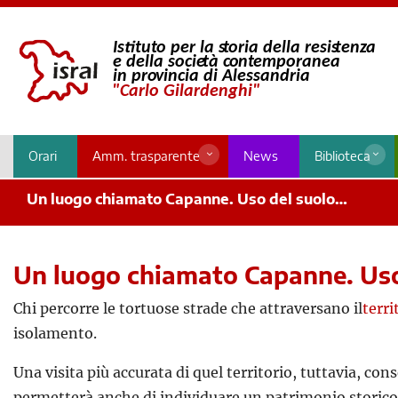
Orari
Amm. trasparente
News
Biblioteca
Un luogo chiamato Capanne. Uso del suolo…
Un luogo chiamato Capanne. Us
Chi percorre le tortuose strade che attraversano il
terri
isolamento.
Una visita più accurata di quel territorio, tuttavia, c
permetterà anche di individuare un patrimonio storico-c