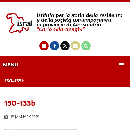
MENU
130-133b
130-133b
18 JANUARY 2019