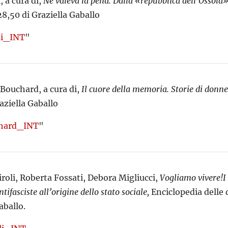
, a cura di,
Ne valeva la pena. Dalla «repubblica dell’Ossola
28,50 di Graziella Gaballo
si_INT
"
 Bouchard, a cura di,
Il cuore della memoria. Storie di donn
aziella Gaballo
hard_INT
"
roli, Roberta Fossati, Debora Migliucci,
Vogliamo vivere!
I
ntifasciste all’origine dello stato sociale
,
Enciclopedia delle d
aballo.