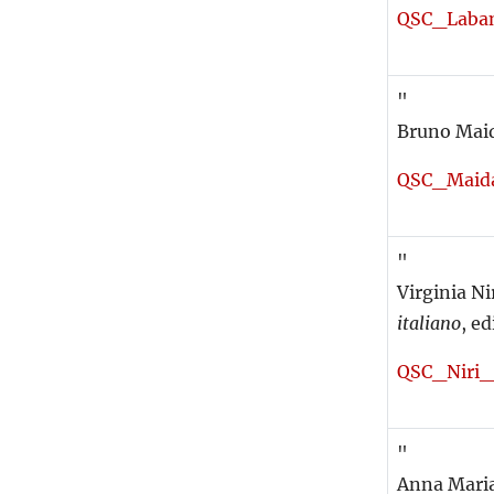
QSC_Laba
"
Bruno Mai
QSC_Maid
"
Virginia Nir
italiano
,
ed
QSC_Niri
"
Anna Mari