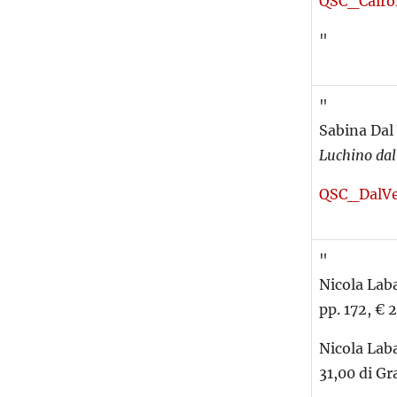
QSC_Cairo
"
"
Sabina Dal 
Luchino da
QSC_DalV
"
Nicola Laba
pp. 172, € 
Nicola Lab
31,00 di Gr