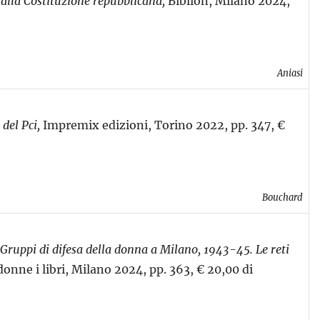
»
alla Costituzione repubblicana
,
Biblion, Milano 2024,
Aniasi
e
del Pci
,
Impremix edizioni, Torino 2022, pp. 347, €
Bouchard
 Gruppi di difesa della donna a Milano, 1943-45. Le reti
onne i libri,
Milano 2024, pp. 363, € 20,00 di