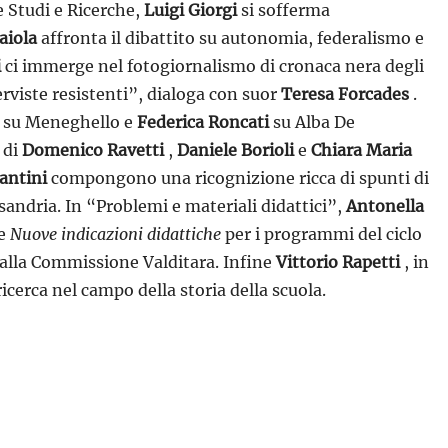
e Studi e Ricerche,
Luigi Giorgi
si sofferma
aiola
affronta il dibattito su autonomia, federalismo e
i
ci immerge nel fotogiornalismo di cronaca nera degli
rviste resistenti”, dialoga con suor
Teresa Forcades
.
a su Meneghello e
Federica Roncati
su Alba De
 di
Domenico Ravetti
,
Daniele Borioli
e
Chiara Maria
antini
compongono una ricognizione ricca di spunti di
ssandria. In “Problemi e materiali didattici”,
Antonella
le
Nuove indicazioni didattiche
per i programmi del ciclo
alla Commissione Valditara. Infine
Vittorio Rapetti
, in
cerca nel campo della storia della scuola.