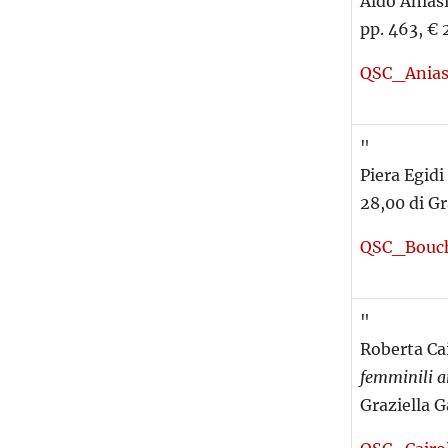
Aldo Aniasi
pp. 463, € 
QSC_Ania
"
Piera Egidi
28,00 di Gr
QSC_Bouc
"
Roberta Cai
femminili
a
Graziella G