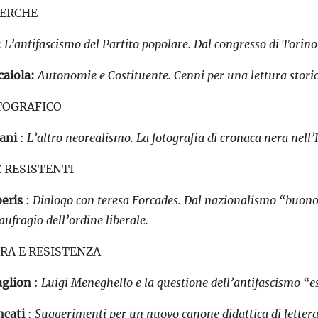
CERCHE
:
L’antifascismo del Partito popolare. Dal congresso di Torino 
caiola:
Autonomie e Costituente. Cenni per una lettura storic
TOGRAFICO
ani
:
L’altro neorealismo. La fotografia di cronaca nera nell’I
 RESISTENTI
eris
:
Dialogo con teresa Forcades. Dal nazionalismo “buono” a
naufragio dell’ordine liberale.
RA E RESISTENZA
aglion
:
Luigi Meneghello e la questione dell’antifascismo “e
ncati
:
Suggerimenti per un nuovo canone didattica di lettera