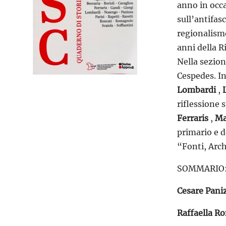
anno in occa
sull’antifas
regionalismo
anni della 
Nella sezion
Cespedes. I
Lombardi
,
riflessione 
Ferraris
,
Ma
primario e 
“Fonti, Arch
SOMMARIO
Cesare Pani
Raffaella 