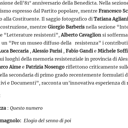
sione dell’81° anniversario della Benedicta. Nella sezion
cismo espresso dal Partito popolare, mentre
Francesco Sc
 alla Costituente. Il saggio fotografico di
Tatiana Aglian
Ricostruzione, mentre
Giorgio Barberis
nella sezione “Inte
e “Letterature resistenti”,
Alberto Cavaglion
si sofferm
n un “Per un museo diffuso della
resistenza” i contributi
Luca Beccaria
,
Alessio Parisi
,
Fabio Gandi
e
Michele Soffi
sui luoghi della memoria resistenziale in provincia di Ale
rco Aime
e
Patrizia Nosengo
riflettono criticamente sul
della secondaria di primo grado recentemente formulati d
ivi e Documenti”, racconta un’innovativa esperienza di ri
:
zza
:
Questo numero
Romagnolo:
Elogio del senno di poi