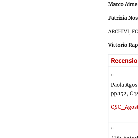
Marco Aime
Patrizia No
ARCHIVI, F
Vittorio Rap
Recensio
"
Paola Agos
pp.152, € 3
QSC_Agos
"