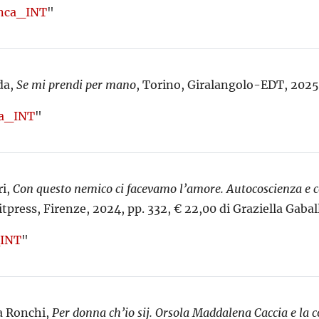
nca_INT
"
da,
Se mi prendi per mano
,
Torino, Giralangolo-EDT, 2025, 
a_INT
"
i,
Con questo nemico ci facevamo l’amore. Autocoscienza e c
itpress,
Firenze, 2024, pp. 332, € 22,00 di Graziella Gabal
_INT
"
a Ronchi,
Per donna ch’io sij. Orsola Maddalena Caccia e
la 