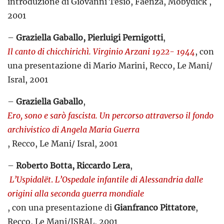
introduzione di Giovanni Tesio, Faenza, Mobydick ,
2001
–
Graziella Gaballo, Pierluigi Pernigotti
,
Il canto di chicchirichì. Virginio Arzani 1922- 1944
, con
una presentazione di Mario Marini, Recco, Le Mani/
Isral, 2001
–
Graziella Gaballo
,
Ero, sono e sarò fascista. Un percorso attraverso il fondo
archivistico di Angela Maria Guerra
, Recco, Le Mani/ Isral, 2001
–
Roberto Botta, Riccardo Lera
,
L’Uspidalët
.
L’Ospedale infantile di Alessandria dalle
origini alla seconda guerra mondiale
, con una presentazione di
Gianfranco Pittatore
,
Recco, Le Mani/ISRAL, 2001