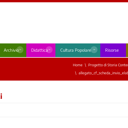
Archivio
Didattica
Cultura Popolare
Risorse
Home
Progetto di Storia Cont
allegato_cf_scheda_invio_ela
i