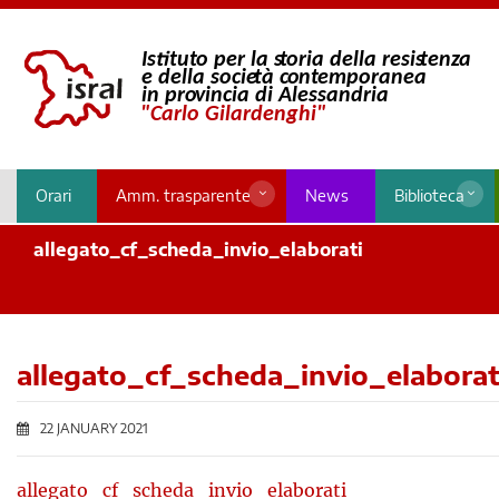
Orari
Amm. trasparente
News
Biblioteca
allegato_cf_scheda_invio_elaborati
allegato_cf_scheda_invio_elaborat
22 JANUARY 2021
allegato_cf_scheda_invio_elaborati