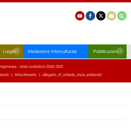
Luoghi
Mediazione Interculturale
Pubblicazioni
emporanea – anno scolastico 2020-2021
borati
Attachments
allegato_cf_scheda_invio_elaborati