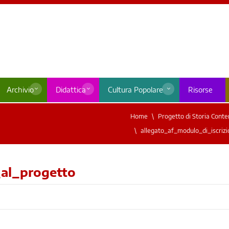
Archivio
Didattica
Cultura Popolare
Risorse
Home
Progetto di Storia Cont
allegato_af_modulo_di_iscrizio
_al_progetto