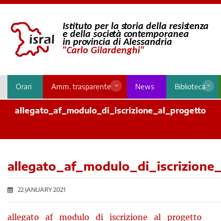
Orari
Amm. trasparente
News
Biblioteca
allegato_af_modulo_di_iscrizione_al_progetto
allegato_af_modulo_di_iscrizione
22 JANUARY 2021
allegato_af_modulo_di_iscrizione_al_progetto