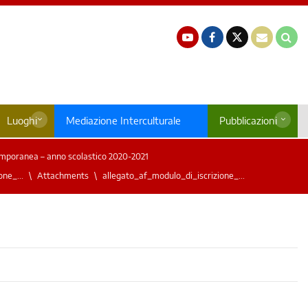
Luoghi
Mediazione Interculturale
Pubblicazioni
emporanea – anno scolastico 2020-2021
ne_...
Attachments
allegato_af_modulo_di_iscrizione_...