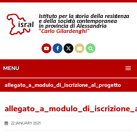
MENU
allegato_a_modulo_di_iscrizione_al_progetto
allegato_a_modulo_di_iscrizione_
22 JANUARY 2021