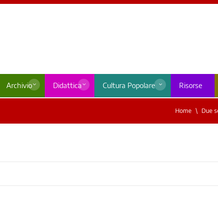
Archivio
Didattica
Cultura Popolare
Risorse
Home
Due s