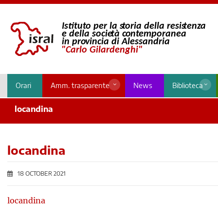
Orari
Amm. trasparente
News
Biblioteca
locandina
locandina
18 OCTOBER 2021
locandina