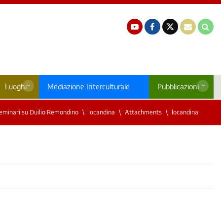
Luoghi
Mediazione Interculturale
Pubblicazioni
eminari su Duilio Remondino
locandina
Attachments
locandina