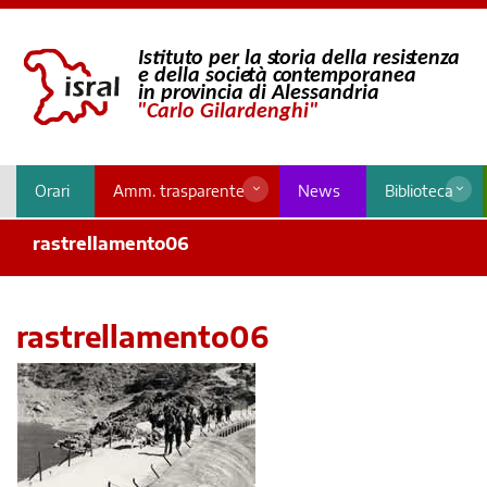
Orari
Amm. trasparente
News
Biblioteca
rastrellamento06
rastrellamento06