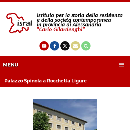
MENU
Palazzo Spinola a Rocchetta Ligure