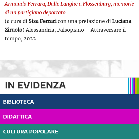
Armando Ferrara, Dalle Langhe a Flossenbürg, memorie
di un partigiano deportato
(a cura di
Sisa Ferrari
con una prefazione di
Luciana
Ziruolo
) Alessandria, Falsopiano – Attraversare il
tempo, 2022.
IN EVIDENZA
BIBLIOTECA
DIDATTICA
CULTURA POPOLARE