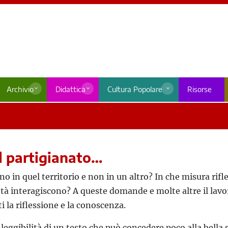
Archivio
Didattica
Cultura Popolare
Risorse
il partigianato…
 in quel territorio e non in un altro? In che misura rifle
à interagiscono? A queste domande e molte altre il lavoro
i la riflessione e la conoscenza.
eggibilità di un testo che può concedere poco alla bella sc