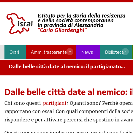
Orari
Amm. trasparente
News
Biblioteca
Dalle belle città date al nemico: il partigianato…
Dalle belle città date al nemico: 
Chi sono questi
partigiani
? Quanti sono? Perché operano
rapportano con essa? Con quali componenti della societ
rispondere e per attivare percorsi che spostino in avant
Questa operazione implica un costo, ossia la non facile l