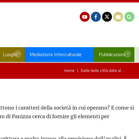
Luoghi
Mediazione Interculturale
Pubblicazioni
Home
Dalle belle città date al ...
ttono i caratteri della società in cui operano? E come si
 di Panizza cerca di fornire gli elementi per
rittura e molto invece alla precisione dell’analisi. È