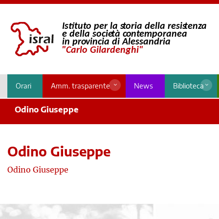
Orari
Amm. trasparente
News
Biblioteca
Odino Giuseppe
Odino Giuseppe
Odino Giuseppe