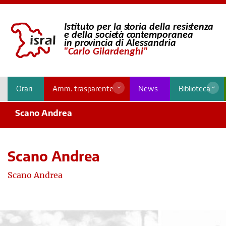
Orari
Amm. trasparente
News
Biblioteca
Scano Andrea
Scano Andrea
Scano Andrea