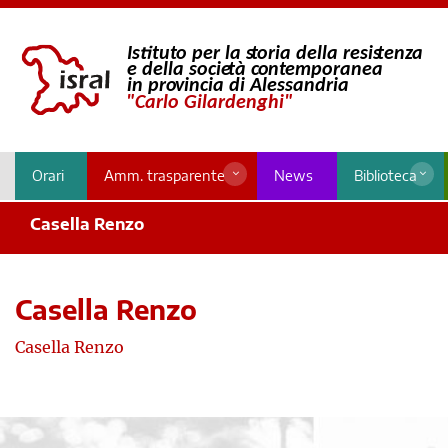
Orari
Amm. trasparente
News
Biblioteca
Casella Renzo
Casella Renzo
Casella Renzo