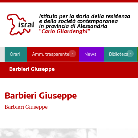
Orari
Amm. trasparente
News
Biblioteca
Barbieri Giuseppe
Barbieri Giuseppe
Barbieri Giuseppe