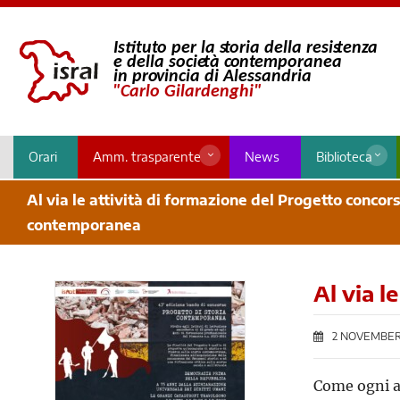
Orari
Amm. trasparente
News
Biblioteca
Al via le attività di formazione del Progetto concors
contemporanea
Al via 
2 NOVEMBER
Come ogni an