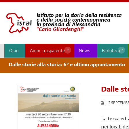
Orari
Amm. trasparente
News
Biblioteca
Dalle storie alla storia: 6° e ultimo appuntamento
Dalle st
12 SEPTEMBE
La terza edi
nei locali d