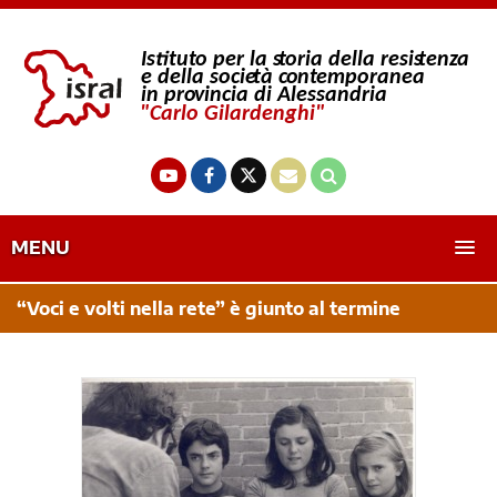
MENU
“Voci e volti nella rete” è giunto al termine