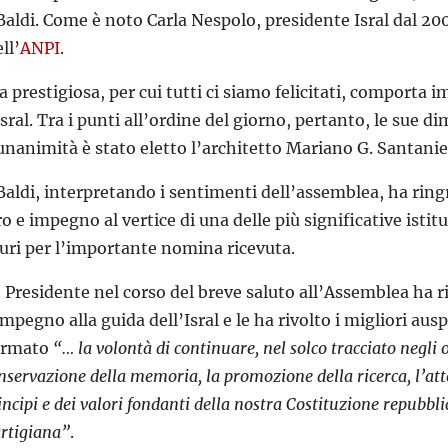
aldi. Come è noto Carla Nespolo, presidente Isral dal 200
ll’
ANPI
.
a prestigiosa, per cui tutti ci siamo felicitati, comporta i
sral. Tra i punti all’ordine del giorno, pertanto, le sue d
’unanimità è stato eletto l’architetto Mariano G. Santaniel
aldi, interpretando i sentimenti dell’assemblea, ha ringra
o e impegno al vertice di una delle più significative istitu
uri per l’importante nomina ricevuta.
 Presidente nel corso del breve saluto all’Assemblea ha r
impegno alla guida dell’Isral e le ha rivolto i migliori aus
fermato
“… la volontà di continuare, nel solco tracciato negli 
onservazione della memoria, la promozione della ricerca, l’at
rincipi e dei valori fondanti della nostra Costituzione repubbl
artigiana”
.