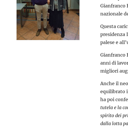
Gianfranco B
nazionale de
Questa caric
presidenza I
palese e all
Gianfranco B
anni di lavor
migliori aug
Anche il neo
equilibrato 
ha poi con
tutela e la c
spirito dei p
dalla lotta p