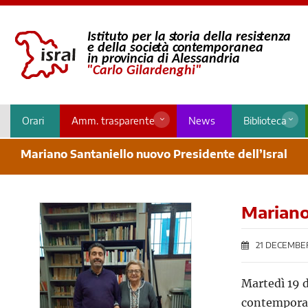
Orari
Amm. trasparente
News
Biblioteca
Mariano Santaniello nuovo Presidente dell’Isral
Mariano
21 DECEMBER
Martedì 19 d
contemporane