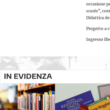
occasione pe
scuola”
, cor
Didattica de
Progetto a c
Ingresso lib
IN EVIDENZA