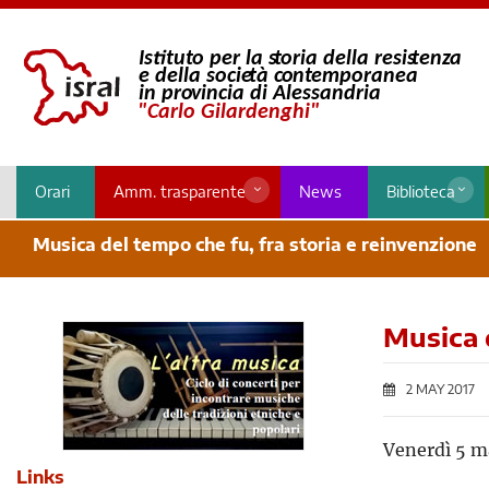
Orari
Amm. trasparente
News
Biblioteca
Musica del tempo che fu, fra storia e reinvenzione
Musica d
2 MAY 2017
Venerdì 5 ma
Links