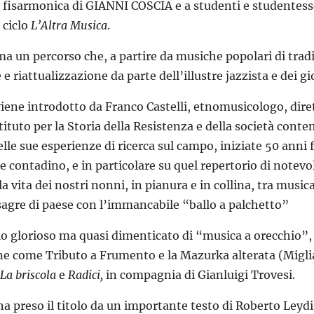
a fisarmonica di GIANNI COSCIA e a studenti e studentesse
 ciclo
L’Altra Musica
.
 un percorso che, a partire da musiche popolari di tradiz
 e riattualizzazione da parte dell’illustre jazzista e dei g
iene introdotto da Franco Castelli, etnomusicologo, dire
Istituto per la Storia della Resistenza e della società con
elle sue esperienze di ricerca sul campo, iniziate 50 anni f
 contadino, e in particolare su quel repertorio di notev
 vita dei nostri nonni, in pianura e in collina, tra musica b
sagre di paese con l’immancabile “ballo a palchetto”
o glorioso ma quasi dimenticato di “musica a orecchio”, c
e come Tributo a Frumento e la Mazurka alterata (Migli
 La briscola
e
Radici,
in compagnia di Gianluigi Trovesi.
e ha preso il titolo da un importante testo di Roberto Ley