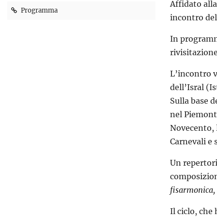
Affidato all
Programma
incontro del
In programma
rivisitazione
L’incontro v
dell’Isral (
Sulla base d
nel Piemonte
Novecento, la
Carnevali e 
Un repertori
composizion
fisarmonica,
Il ciclo, ch