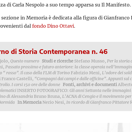
a di Carla Nespolo a suo tempo apparsa su Il Manifesto.
a sezione in Memoria è dedicata alla figura di Gianfranco
ovenienti dal
fondo Dino Ottavi
.
no di Storia Contemporanea n. 46
jolo,
Questo numero
Studi e ricerche
Stefano Musso,
Per la storia 
ni,
Passato prossimo e futuro anteriore: la classe operaia nell’immagina
o “ rosso”. Il caso della FLM di Torino
Fabrizio Meni,
L’odore dei sold
i
Franco Castelli,
“Compagni dai campi e dalle officine”. Appunti sul can
trolio. I corsi 150 ore delle donne
Fonti, archivi e documenti
Alberto
blematici
INSERTO FOTOGRAFICO:
Gli anni Settanta nelle immagini
ino di Alessandria
Bruno Bruna,
L’ACNA di Cengio e il movimento per l
 Bormida
In Memoria
Nerio Nesi,
In ricordo di Gianfranco Pittatore
R