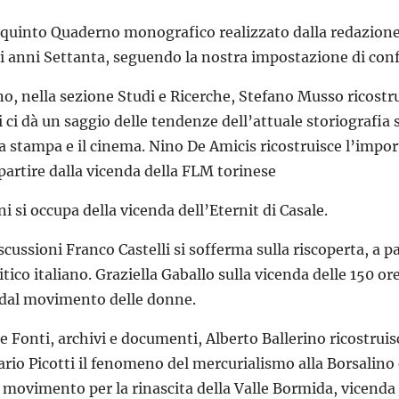
l quinto Quaderno monografico realizzato dalla redazione 
i anni Settanta, seguendo la nostra impostazione di confr
no, nella sezione Studi e Ricerche, Stefano Musso ricostru
ci dà un saggio delle tendenze dell’attuale storiografia su
la stampa e il cinema. Nino De Amicis ricostruisce l’impor
partire dalla vicenda della FLM torinese
i si occupa della vicenda dell’Eternit di Casale.
scussioni Franco Castelli si sofferma sulla riscoperta, a 
itico italiano. Graziella Gaballo sulla vicenda delle 150 or
 dal movimento delle donne.
e Fonti, archivi e documenti, Alberto Ballerino ricostruis
ario Picotti il fenomeno del mercurialismo alla Borsalino 
 movimento per la rinascita della Valle Bormida, vicenda