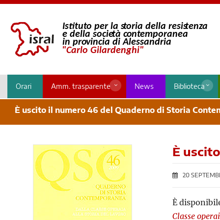
Orari
Amm. trasparente
News
Biblioteca
È uscito il numero 46 del Quaderno di Storia Cont
È uscit
20 SEPTEMB
È disponibil
Classe operai