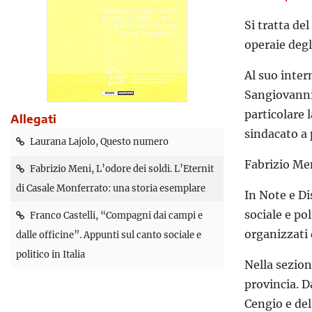
Si tratta de
operaie degl
Al suo inter
Sangiovanni 
particolare 
Allegati
sindacato a 
Laurana Lajolo, Questo numero
Fabrizio Men
Fabrizio Meni, L’odore dei soldi. L’Eternit
di Casale Monferrato: una storia esemplare
In Note e Di
sociale e pol
Franco Castelli, “Compagni dai campi e
organizzati
dalle officine”. Appunti sul canto sociale e
politico in Italia
Nella sezion
provincia. D
Cengio e del