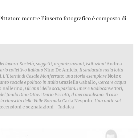
 Pittatore mentre l’inserto fotografico è composto di
del lavoro. Società, soggetti, organizzazioni, istituzioni
Andrea
rio collettivo italiano
Nino De Amicis,
Il sindacato nella lotta
i. L’Eternit di Casale Monferrato: una storia esemplare
Note e
to sociale e politico in Italia
Graziella Gaballo,
Cercare acqua
 Ballerino, G
li anni delle occupazioni. Imes e Radioconvettori,
 del fondo Dino Ottavi
Dario Piccotti, Il mercurialismo. Il caso
a rinascita della Valle Bormid
a Carla Nespolo,
Una notte sul
ecensioni e segnalazioni - Judaica