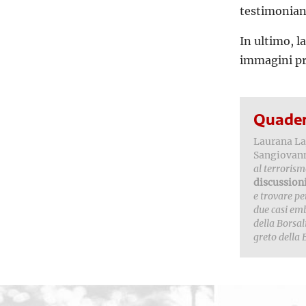
testimonianz
In ultimo, l
immagini pr
Quader
Laurana La
Sangiovan
al terrorism
discussion
e trovare pe
due casi em
della Borsal
greto della