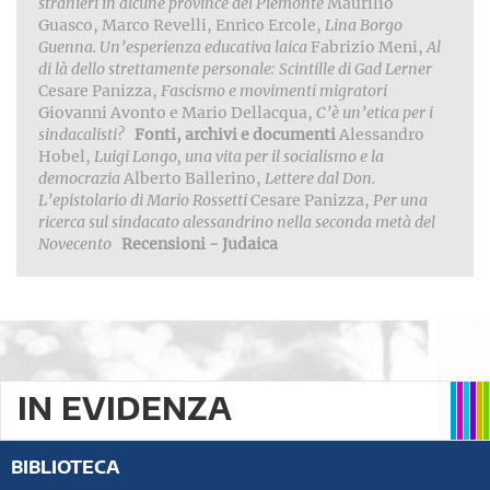
stranieri in alcune province del Piemonte
Maurilio
Guasco, Marco Revelli, Enrico Ercole,
Lina Borgo
Guenna. Un’esperienza educativa laica
Fabrizio Meni,
Al
di là dello strettamente personale: Scintille di Gad Lerner
Cesare Panizza,
Fascismo e movimenti migratori
Giovanni Avonto e Mario Dellacqua,
C’è un’etica per i
sindacalisti?
Fonti, archivi e documenti
Alessandro
Hobel,
Luigi Longo, una vita per il socialismo e la
democrazia
Alberto Ballerino,
Lettere dal Don.
L’epistolario di Mario Rossetti
Cesare Panizza,
Per una
ricerca sul sindacato alessandrino nella seconda metà del
Novecento
Recensioni - Judaica
IN EVIDENZA
BIBLIOTECA