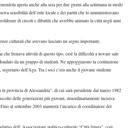
tenendola aperta anche alla sera per due giorni alla settimana in modo
ova sensibilità dell’ente locale e dei partiti che lo amministravano
oliferare di circoli e dibattiti che avrebbe animato la città negli anni
rienze culturali che avevano lasciato un segno importante.
he frenava attività di questo tipo, cioè la difficoltà a trovare sale
, fondato da un gruppo di studenti. Ne appoggiarono la costituzione
segretario dell’Aga. Tra i soci c’era anche il giovane studente
nza in provincia di Alessandria”, di cui sarà presidente dal marzo 1982
’ascolto delle generazioni più giovani, straordinariamente incisiva
a. Fino al settembre 2003 manterrà l’incarico di coordinatore del
ativo dell’ Associazione politico-culturale “Città futura”, così