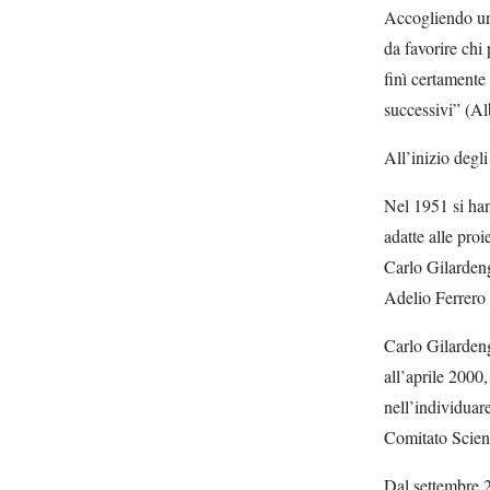
Accogliendo una
da favorire chi
finì certamente 
successivi” (Al
All’inizio degl
Nel 1951 si hann
adatte alle pro
Carlo Gilardeng
Adelio Ferrero 
Carlo Gilardengh
all’aprile 2000
nell’individuar
Comitato Scient
Dal settembre 2