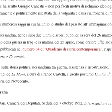
e ha scritto Giorgio Canestri – non per facili motivi di richiamo ideologi
camente e politicamente riscattata dalla volgarità e dalla cialtroneria di
i numerosi saggi in cui ha unito lo studio del passato all’ immaginazione
essandria, tiene i suoi due ultimi discorsi pubblici: la sera del 26 mar
zio della guerra in Iraq) e la mattina del 25 aprile, come oratore ufficial
pubblicati nel
numero 34 di “Quaderno di storia contemporanea”
, risp
vostro 25 aprile
].
 sulla storia politica alessandrina tra guerra, resistenza e ricostruzione.
 tipi de
Le Mani
, a cura di Franco Castelli, è uscito postumo
Cantón di 
oria del Novecento.
rafia
tari, Camera dei Deputati, Seduta del 7 ottobre 1952,
Interrogazione scr