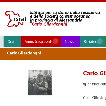
Orari
Amm. trasparente
News
Biblioteca
Carlo Gilardenghi
Carlo G
24 DECEMBE
Carlo Gilarden