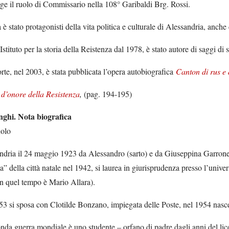
lge il ruolo di Commissario nella 108° Garibaldi Brg. Rossi.
è stato protagonisti della vita politica e culturale di Alessandria, anch
Istituto per la storia della Reistenza dal 1978, è stato autore di saggi di 
te, nel 2003, è stata pubblicata l’opera autobiografica
Canton di rus e 
 d’onore della Resistenza
,
(pag. 194-195)
nghi. Nota biografica
uolo
dria il 24 maggio 1923 da Alessandro (sarto) e da Giuseppina Garrone (c
 della città natale nel 1942, si laurea in giurisprudenza presso l’univers
 in quel tempo è Mario Allara).
53 si sposa con Clotilde Bonzano, impiegata delle Poste, nel 1954 nasce 
da guerra mondiale è uno studente – orfano di padre dagli anni del liceo –