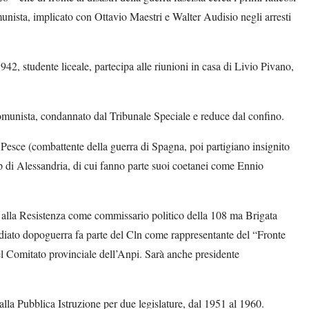
munista, implicato con Ottavio Maestri e Walter Audisio negli arresti
42, studente liceale, partecipa alle riunioni in casa di Livio Pivano,
 comunista, condannato dal Tribunale Speciale e reduce dal confino.
 Pesce (combattente della guerra di Spagna, poi partigiano insignito
ap di Alessandria, di cui fanno parte suoi coetanei come Ennio
a alla Resistenza come commissario politico della 108 ma Brigata
iato dopoguerra fa parte del Cln come rappresentante del “Fronte
 Comitato provinciale dell’Anpi. Sarà anche presidente
alla Pubblica Istruzione per due legislature, dal 1951 al 1960.