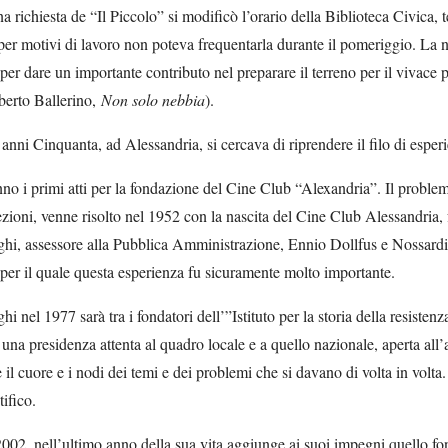
 richiesta de “Il Piccolo” si modificò l’orario della Biblioteca Civica, 
 per motivi di lavoro non poteva frequentarla durante il pomeriggio. La nu
per dare un importante contributo nel preparare il terreno per il vivace pr
berto Ballerino,
Non solo nebbia
).
i anni Cinquanta, ad Alessandria, si cercava di riprendere il filo di espe
o i primi atti per la fondazione del Cine Club “Alexandria”. Il problema c
iezioni, venne risolto nel 1952 con la nascita del Cine Club Alessandria
hi, assessore alla Pubblica Amministrazione, Ennio Dollfus e Nossardi, 
per il quale questa esperienza fu sicuramente molto importante.
i nel 1977 sarà tra i fondatori dell’”Istituto per la storia della resiste
, una presidenza attenta al quadro locale e a quello nazionale, aperta all
e il cuore e i nodi dei temi e dei problemi che si davano di volta in volt
ifico.
002, nell’ultimo anno della sua vita aggiunge ai suoi impegni quello fond