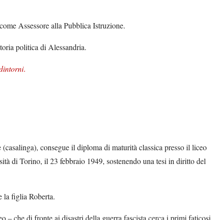
e come Assessore alla Pubblica Istruzione.
storia politica di Alessandria.
dintorni
.
asalinga), consegue il diploma di maturità classica presso il liceo
ità di Torino, il 23 febbraio 1949, sostenendo una tesi in diritto del
la figlia Roberta.
 che di fronte ai disastri della guerra fascista cerca i primi faticosi