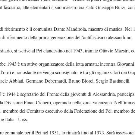
antifascismo, alle elementari il suo maestro era stato Giuseppe Burzi, co
 di riferimento è il comunista Dante Mandirola, maestro di musica. Nel 19
o di riferimento della prima generazione dell’antifascismo alessandrino.
sitario, si iscrive al Pci clandestino nel 1943, tramite Ottavio Maestri,
be 1943 è un attivo organizzatore della lotta armata: incontra Giovanni
d’oro) e nonostante ne venga sconsigliato, è tra gli organizzatori dei G
ele Abbiati, Germano Debernardi, Bruno Biorci, Sergio Bastianelli.
 e 1944 è segretario del Fronte della gioventù di Alessandria, partecip
lla Divisione Pinan Cichero, operando nella zona valenzana. Nell’immed
, membro del Comitato esecutivo della Federazione del Pci, membro del
ne Italia –Urss.
ere comunale per il Pci nel 1951, lo rimarrà fino al 1973. Sarà assessore 