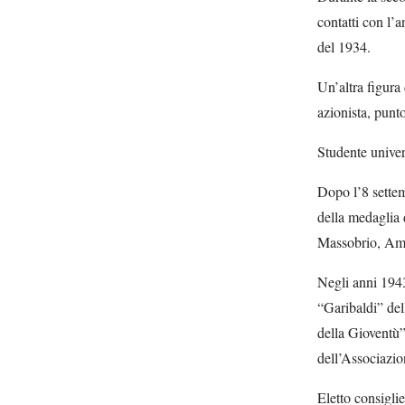
contatti con l’
del 1934.
Un’altra figura
azionista, punt
Studente univer
Dopo l’8 settem
della medaglia 
Massobrio, Ama
Negli anni 1943
“Garibaldi” de
della Gioventù”
dell’Associazio
Eletto consigli