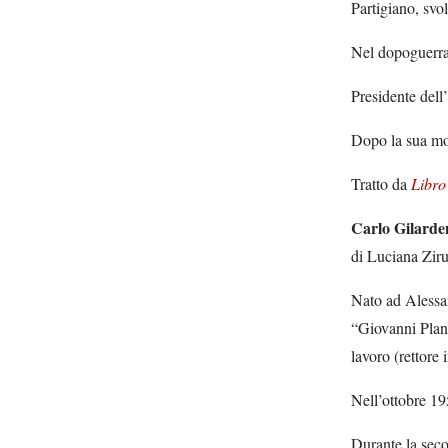
Partigiano, svo
Nel dopoguerra 
Presidente dell’
Dopo la sua mor
Tratto da
Libro
Carlo Gilarde
di Luciana Zir
Nato ad Alessan
“Giovanni Plana”
lavoro (rettore
Nell’ottobre 19
Durante la secon