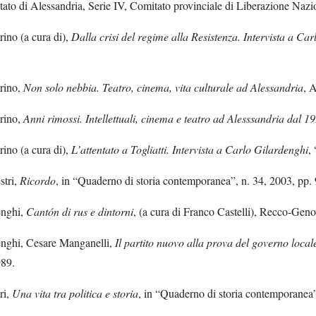
tato di Alessandria, Serie IV, Comitato provinciale di Liberazione Nazi
rino (a cura di),
Dalla crisi del regime alla Resistenza. Intervista a Ca
erino,
Non solo nebbia. Teatro, cinema, vita culturale ad Alessandria
, 
erino,
Anni rimossi. Intellettuali, cinema e teatro ad Alesssandria dal 1
rino (a cura di),
L’attentato a Togliatti. Intervista a Carlo Gilardenghi
,
stri,
Ricordo
, in “Quaderno di storia contemporanea”, n. 34, 2003, pp.
enghi,
Cantón di rus e dintorni
, (a cura di Franco Castelli), Recco-Gen
enghi, Cesare Manganelli,
Il partito nuovo alla prova del governo local
989.
ri,
Una vita tra politica e storia
, in “Quaderno di storia contemporanea”