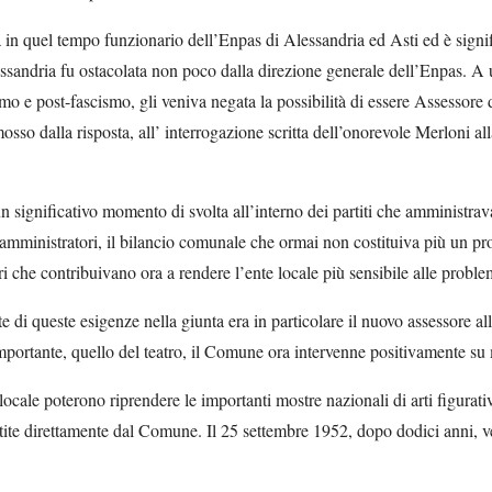
 in quel tempo funzionario dell’Enpas di Alessandria ed Asti ed è signif
andria fu ostacolata non poco dalla direzione generale dell’Enpas. A ul
smo e post-fascismo, gli veniva negata la possibilità di essere Assessore 
osso dalla risposta, all’ interrogazione scritta dell’onorevole Merloni all
n significativo momento di svolta all’interno dei partiti che amministra
amministratori, il bilancio comunale che ormai non costituiva più un pro
ori che contribuivano ora a rendere l’ente locale più sensibile alle proble
te di queste esigenze nella giunta era in particolare il nuovo assessore a
portante, quello del teatro, il Comune ora intervenne positivamente su 
 locale poterono riprendere le importanti mostre nazionali di arti figurat
estite direttamente dal Comune. Il 25 settembre 1952, dopo dodici anni, v