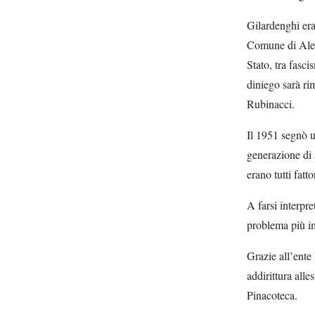
Gilardenghi era
Comune di Aless
Stato, tra fasci
diniego sarà rim
Rubinacci.
Il 1951 segnò u
generazione di 
erano tutti fatt
A farsi interpre
problema più im
Grazie all’ente
addirittura all
Pinacoteca.