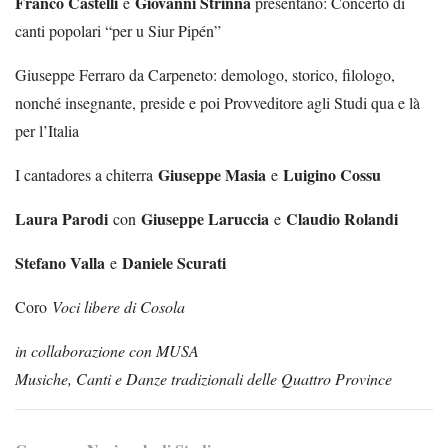
Franco Castelli
Giovanni Strinna
e
presentano: Concerto di
canti popolari “per u Siur Pipén”
Giuseppe Ferraro da Carpeneto: demologo, storico, filologo,
nonché insegnante, preside e poi Provveditore agli Studi qua e là
per l’Italia
Giuseppe Masia
Luigino Cossu
I cantadores a chiterra
e
Laura Parodi
Giuseppe Laruccia
Claudio Rolandi
con
e
Stefano Valla
Daniele Scurati
e
Coro
Voci libere di Cosola
in collaborazione con MUSA
Musiche, Canti e Danze tradizionali delle Quattro Province