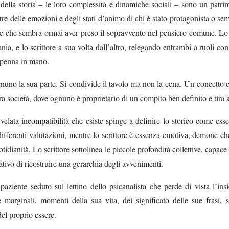
 della storia – le loro complessità e dinamiche sociali – sono un patrim
nutre delle emozioni e degli stati d’animo di chi è stato protagonista o 
 che sembra ormai aver preso il sopravvento nel pensiero comune. Lo st
vania, e lo scrittore a sua volta dall’altro, relegando entrambi a ruoli c
 penna in mano.
no la sua parte. Si condivide il tavolo ma non la cena. Un concetto che
stra società, dove ognuno è proprietario di un compito ben definito e tira
elata incompatibilità che esiste spinge a definire lo storico come ess
 differenti valutazioni, mentre lo scrittore è essenza emotiva, demone ch
dianità. Lo scrittore sottolinea le piccole profondità collettive, capace 
ativo di ricostruire una gerarchia degli avvenimenti.
aziente seduto sul lettino dello psicanalista che perde di vista l’ins
marginali, momenti della sua vita, dei significato delle sue frasi, sp
el proprio essere.