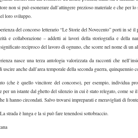
ttore non si può esonerare dall’attingere prezioso materiale e che per l
del loro sviluppo.
erienza del concorso letterario “Le Storie del Novecento” porti in sé il p
ità e collaborazione – addetti ai lavori della storiografia e della nar
significato reciproco del lavoro di ognuno, che scorre nel nome di un a
rienza nasce una terza antologia valorizzata da racconti che nell’ins
di uscire anche dall’area temporale della seconda guerra, quinquennio con
nto (che è quello vincitore del concorso), per esempio, individua pro
 per un istante dal ghetto del silenzio in cui è stato relegato, come se il
he li hanno circondati. Salvo trovarsi impreparati e meravigliati di front
 La strada è lunga e la si può fare tenendosi sottobraccio.
zana