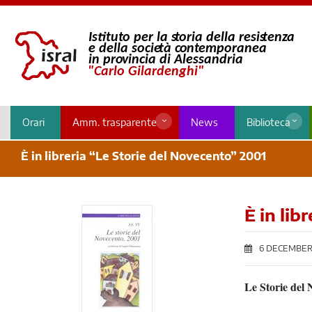
Orari
Amm. trasparente
News
Biblioteca
È in libreria “Le Storie del Novecento” 2001
È in lib
6 DECEMBER
Le Storie del 