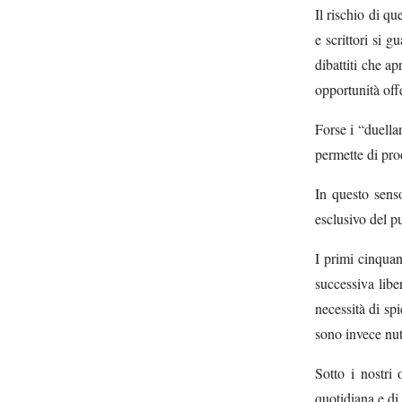
Il rischio di qu
e scrittori si 
dibattiti che a
opportunità offe
Forse i “duella
permette di pr
In questo sens
esclusivo del pu
I primi cinquan
successiva libe
necessità di sp
sono invece nutr
Sotto i nostri 
quotidiana e di