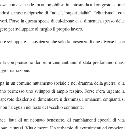
a dove, come succede tra automobilisti in autostrada a ferragosto, storici
ndosi accuse reciproche di “noia”, “superficialità”, “elitarismo”, con
ori. Forse in questa specie di cul-de-sac ci si dimentica spesso delle
gere per sviluppare al meglio il proprio lavoro.
lo e sviluppare la coscienza che solo la presenza di due diverse facce
 la comprensione dei primi cinquant’anni è stata predominio quasi
aggior narrazione.
uropa in un comune mutamento sociale e nel dramma della guerra, e la
hanno permesso uno sviluppo di ampio respiro. Forse c’era urgente la
apevole desiderio di dimenticare il dramma). I rimanenti cinquanta si
he non ha eguali nel resto del vecchio continente.
rranea, fatta di un neonato benessere, di cambiamenti epocali di vita
à. Sogni e stragi. Vita e morte. Un serbatoio di avvenimenti ed emozioni