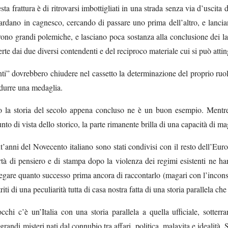
esta frattura è di ritrovarsi imbottigliati in una strada senza via d’uscit
guardano in cagnesco, cercando di passare uno prima dell’altro, e lancia
prono grandi polemiche, e lasciano poca sostanza alla conclusione dei lav
rte dai due diversi contendenti e del reciproco materiale cui si può attin
nti” dovrebbero chiudere nel cassetto la determinazione del proprio ruo
odurre una medaglia.
o la storia del secolo appena concluso ne è un buon esempio. Mentre
nto di vista dello storico, la parte rimanente brilla di una capacità di m
t’anni del Novecento italiano sono stati condivisi con il resto dell’E
rtà di pensiero e di stampa dopo la violenza dei regimi esistenti ne 
iegare quanto successo prima ancora di raccontarlo (magari con l’incons
iti di una peculiarità tutta di casa nostra fatta di una storia parallela c
occhi c’è un’Italia con una storia parallela a quella ufficiale, sotte
 grandi misteri nati dal connubio tra affari, politica, malavita e idealit