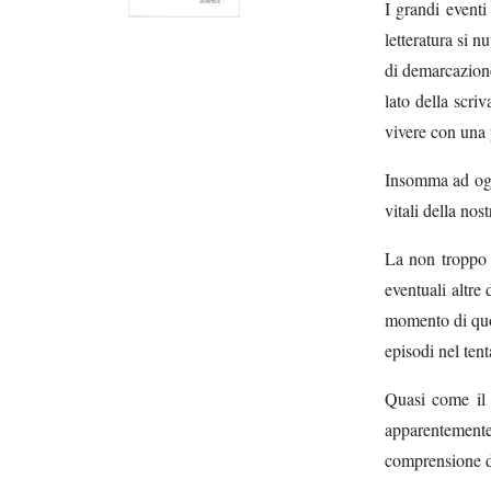
I grandi eventi
letteratura si 
di demarcazione
lato della scri
vivere con una
Insomma ad ognu
vitali della no
La non troppo v
eventuali altre
momento di quoti
episodi nel tent
Quasi come il p
apparentemente 
comprensione d