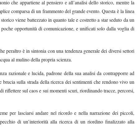
onio che appartiene al pensiero e all’analisi dello storico, mentre la
semplice comparsa di un frammento del grande evento. Questa è la linea
orico viene battezzato in quanto tale e costretto a star seduto da un
on poche opportunità di comunicazione, e unificati solo dalla voglia di
 peraltro è in sintonia con una tendenza generale dei diversi settori
 acqua al mulino della propria scienza.
enza razionale e lucida, padrone della sua analisi da contrapporre ad
e brucia sulla strada della ricerca dei sentimenti che rendono vivo un
di riflettere sul caos e sui momenti scuri, riordinando tracce, percorsi,
ieme per lasciarsi andare nel ricordo e nella narrazione dei piccoli,
ecchio di un’interiorità alla ricerca di un riordino finalizzato alla