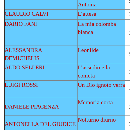
Antonia
CLAUDIO CALVI
L’attesa
DARIO FANI
La mia colomba
bianca
ALESSANDRA
Leonilde
DEMICHELIS
ALDO SELLERI
L’assedio e la
cometa
LUIGI ROSSI
Un Dio ignoto verrà
Memoria corta
DANIELE PIACENZA
Notturno diurno
ANTONELLA DEL GIUDICE