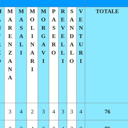
I
M
M
M
M
M
P
R
S
V
TOTALE
A
A
A
O
O
A
E
A
E
N
R
S
L
R
S
V
N
N
F
E
A
I
G
E
E
D
T
R
N
L
N
A
R
L
A
U
E
Z
I
A
V
O
L
L
R
D
A
R
I
I
O
I
N
I
A
4
3
4
2
3
4
3
3
4
76