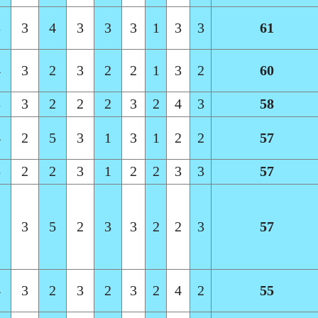
3
3
4
3
3
3
1
3
3
61
4
3
2
3
2
2
1
3
2
60
3
3
2
2
2
3
2
4
3
58
4
2
5
3
1
3
1
2
2
57
5
2
2
3
1
2
2
3
3
57
2
3
5
2
3
3
2
2
3
57
4
3
2
3
2
3
2
4
2
55