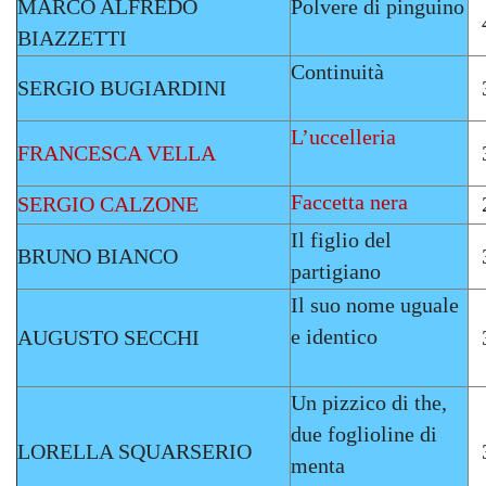
MARCO ALFREDO
Polvere di pinguino
BIAZZETTI
Continuità
SERGIO BUGIARDINI
L’uccelleria
FRANCESCA VELLA
Faccetta nera
SERGIO CALZONE
Il figlio del
BRUNO BIANCO
partigiano
Il suo nome uguale
e identico
AUGUSTO SECCHI
Un pizzico di the,
due foglioline di
LORELLA SQUARSERIO
menta