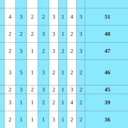
2
4
3
2
2
3
1
4
3
51
2
2
2
2
3
3
1
2
3
48
2
2
5
1
2
3
2
2
3
47
1
3
5
1
3
2
1
2
2
46
1
2
3
2
3
2
1
3
2
45
1
3
1
1
2
2
1
4
2
39
1
2
1
1
1
3
1
2
2
36