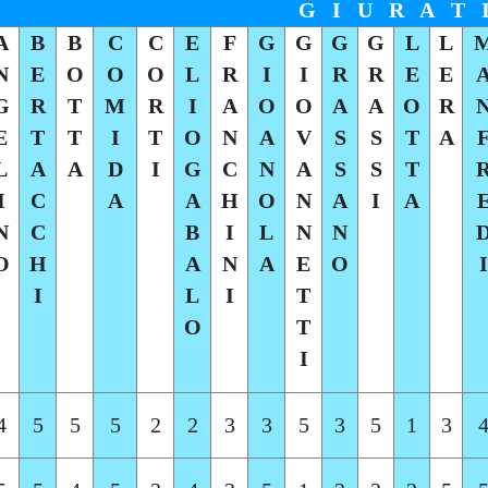
G I U R A T 
A
B
B
C
C
E
F
G
G
G
G
L
L
N
E
O
O
O
L
R
I
I
R
R
E
E
G
R
T
M
R
I
A
O
O
A
A
O
R
E
T
T
I
T
O
N
A
V
S
S
T
A
L
A
A
D
I
G
C
N
A
S
S
T
I
C
A
A
H
O
N
A
I
A
N
C
B
I
L
N
N
O
H
A
N
A
E
O
I
I
L
I
T
O
T
I
4
5
5
5
2
2
3
3
5
3
5
1
3