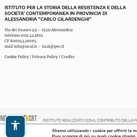
ISTITUTO PER LA STORIA DELLA RESISTENZA E DELLA
SOCIETA’ CONTEMPORANEA IN PROVINCIA DI
ALESSANDRIA “CARLO GILARDENGHI”
Via dei Guasco 49 – 15121 Alessandria
telefono 0131 443861
CF 80004420065
mail
info@isral.it
–
isral@pec.it
Cookie Policy
|
Privacy Policy
|
Credits
INSTITUTO REALIZZATO CON IL CONTRIBUTO DELLA F
Stiamo utilizzando i cookie per offrirti la 
Puoi scoprire di più su quali cookie stiamo 