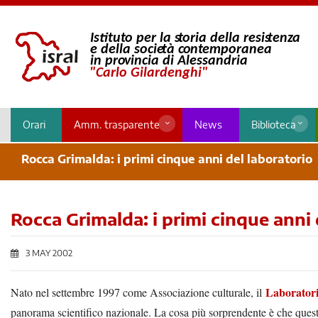
Orari
Amm. trasparente
News
Biblioteca
Rocca Grimalda: i primi cinque anni del laboratorio
Rocca Grimalda: i primi cinque anni 
3 MAY 2002
Laboratori
Nato nel settembre 1997 come Associazione culturale, il
panorama scientifico nazionale. La cosa più sorprendente è che questo