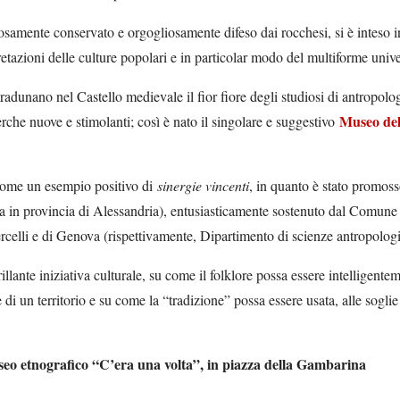
losamente conservato e orgogliosamente difeso dai rocchesi, si è inteso i
retazioni delle culture popolari e in particolar modo del multiforme univ
dunano nel Castello medievale il fior fiore degli studiosi di antropolog
Museo de
cerche nuove e stimolanti; così è nato il singolare e suggestivo
 come un esempio positivo di
sinergie vincenti
, in quanto è stato promoss
anea in provincia di Alessandria), entusiasticamente sostenuto dal Comun
celli e di Genova (rispettivamente, Dipartimento di scienze antropologic
brillante iniziativa culturale, su come il folklore possa essere intelligent
ne di un territorio e su come la “tradizione” possa essere usata, alle sogl
seo etnografico “C’era una volta”, in piazza della Gambarina