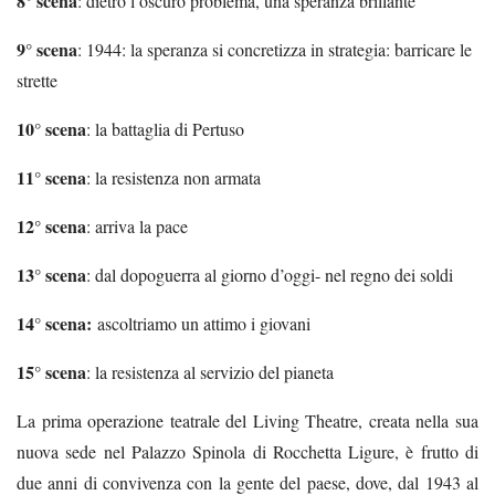
8° scena
: dietro l’oscuro problema, una speranza brillante
9° scena
: 1944: la speranza si concretizza in strategia: barricare le
strette
10° scena
: la battaglia di Pertuso
11° scena
: la resistenza non armata
12° scena
: arriva la pace
13° scena
: dal dopoguerra al giorno d’oggi- nel regno dei soldi
14° scena:
ascoltriamo un attimo i giovani
15° scena
: la resistenza al servizio del pianeta
La prima operazione teatrale del Living Theatre, creata nella sua
nuova sede nel Palazzo Spinola di Rocchetta Ligure, è frutto di
due anni di convivenza con la gente del paese, dove, dal 1943 al