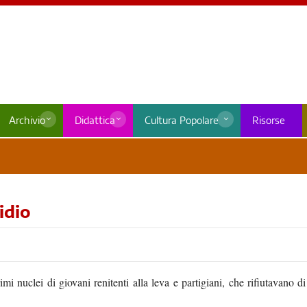
Archivio
Didattica
Cultura Popolare
Risorse
idio
i nuclei di giovani renitenti alla leva e partigiani, che rifiutavano di