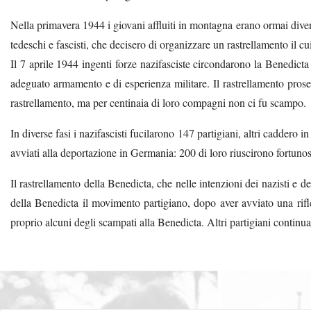
Nella primavera 1944 i giovani affluiti in montagna erano ormai divers
tedeschi e fascisti, che decisero di organizzare un rastrellamento il c
Il 7 aprile 1944 ingenti forze nazifasciste circondarono la Benedicta 
adeguato armamento e di esperienza militare. Il rastrellamento proseguì
rastrellamento, ma per centinaia di loro compagni non ci fu scampo.
In diverse fasi i nazifascisti fucilarono 147 partigiani, altri caddero i
avviati alla deportazione in Germania: 200 di loro riuscirono fortuno
Il rastrellamento della Benedicta, che nelle intenzioni dei nazisti e de
della Benedicta il movimento partigiano, dopo aver avviato una rifle
proprio alcuni degli scampati alla Benedicta. Altri partigiani continu