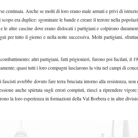
e centinaia. Anche se molti di loro erano male armati e privi di istruzi
ui scopo era duplice: sgominare le bande e creare il terrore nella popolazi
e le altre cascine dove erano dislocati i partigiani e colpirono duramen
 per tutto il giorno e nella notte successiva. Molti partigiani, sfruttan
n combattimento; altri partigiani, fatti prigionieri, furono poi fucilati, il
samente; quasi tutti i loro compagni lasciarono la vita nel campi di con
i fascisti avrebbe dovuto fare terra bruciata intorno alla resistenza, non 
ssione anche spietata sugli errori compiuti, riuscì a riprendere vigore:
arono la loro esperienza in formazioni della Val Borbera e in altre divisi