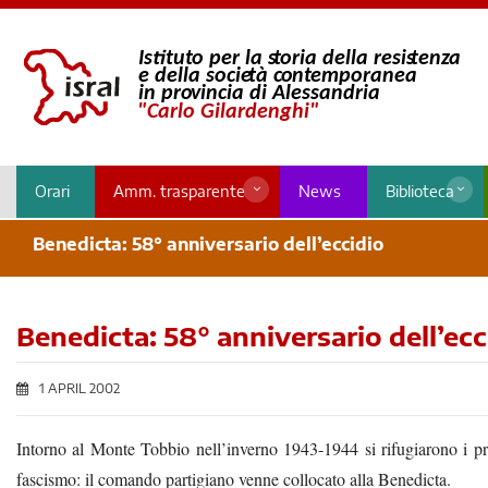
Orari
Amm. trasparente
News
Biblioteca
Benedicta: 58° anniversario dell’eccidio
Benedicta: 58° anniversario dell’ecc
1 APRIL 2002
Intorno al Monte Tobbio nell’inverno 1943-1944 si rifugiarono i prim
fascismo: il comando partigiano venne collocato alla Benedicta.