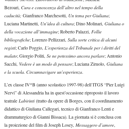
Bezoari,
Cura e conoscenza dell’altro nel tempo della
caducità;
Gianfranco Marchesotti,
Un tema per Giuliana
;
Luciana Martinetti,
Un’idea di cultura
; Dino Molinari,
Giuliana o
della vocazione all’immagine
; Roberto Palazzi,
Follie
bibliografiche
; Lorenzo Pellizzari,
Sulla sorte critica di alcuni
registi
; Carlo Poggio,
L’esperienza del Tribunale per i diritti del
malato
; Giorgio Politi,
Se ne potessimo ancora parlare
; Antonio
Sacchi,
Vedere è un modo di pensare
; Luciana Ziruolo,
Giuliana
e la scuola. Circumnavigare un’esperienza
.
L’ex classe IV^B (anno scolastico 1997-98) dell’ITGS “Pier Luigi
Nervi” di Alessandria ha in quest’occasione riproposto il lavoro
teatrale
Labirinti
(tratto da opere di Borges, con il coordinamento
didattico di Giuliana Callegari, tecnico di Gianfranco Lenti e
drammaturgico di Gianni Bissaca). La giornata si è conclusa con
la proiezione del film di Joseph Losey,
Messaggero d’amore
,