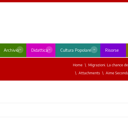
Archivio
Didattica
Cultura Popolare
Risorse
Home
Migrazioni. La chance del
Attachments
Aime Seconda