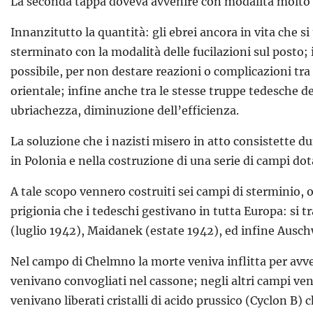
La seconda tappa doveva avvenire con modalità molto d
Innanzitutto la quantità: gli ebrei ancora in vita che s
sterminato con la modalità delle fucilazioni sul posto; 
possibile, per non destare reazioni o complicazioni tr
orientale; infine anche tra le stesse truppe tedesche de
ubriachezza, diminuzione dell’efficienza.
La soluzione che i nazisti misero in atto consistette d
in Polonia e nella costruzione di una serie di campi dot
A tale scopo vennero costruiti sei campi di sterminio, 
prigionia che i tedeschi gestivano in tutta Europa: si 
(luglio 1942), Maidanek (estate 1942), ed infine Auschw
Nel campo di Chelmno la morte veniva inflitta per avve
venivano convogliati nel cassone; negli altri campi ve
venivano liberati cristalli di acido prussico (Cyclon B)