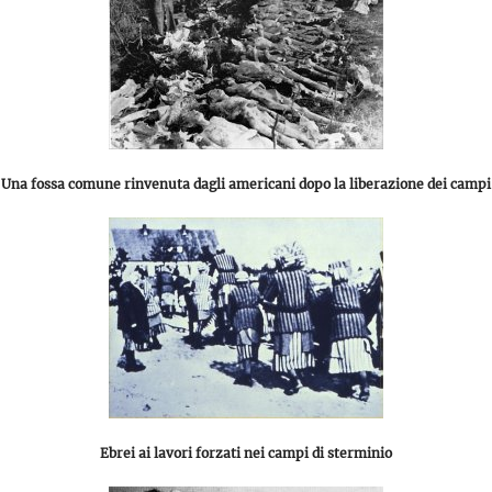
Una fossa comune rinvenuta dagli americani dopo la liberazione dei campi
Ebrei ai lavori forzati nei campi di sterminio