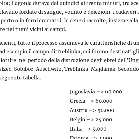
ta; l’agonia durava dai quindici ai trenta minuti, tra scen
velavano lordate di sangue, vomito e deiezioni, i cadaveri 
’aperto o in forni crematoi; le ceneri raccolte, insieme al
e nei fiumi vicini ai campi.
ienti, tutto il processo assumeva le caratteristiche di un 
d esempio il campo di Treblinka, cui furono destinati gli 
tire, nel periodo della distruzione degli ebrei dell’Ungh
Belzec, Sobibor, Auschwitz, Treblinka, Majdanek. Secondo 
 seguente tabella:
Jugoslavia –> 60.000
Grecia –> 60.000
Austria –> 50.000
Belgio –> 24.000
Italia –> 9.000
Estonia –> 2.000