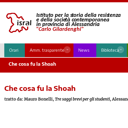
Orari
Amm. trasparente
News
Biblioteca
Che cosa fu la Shoah
Che cosa fu la Shoah
tratto da: Mauro Bonelli,
Tre saggi brevi per gli studenti
, Alessan