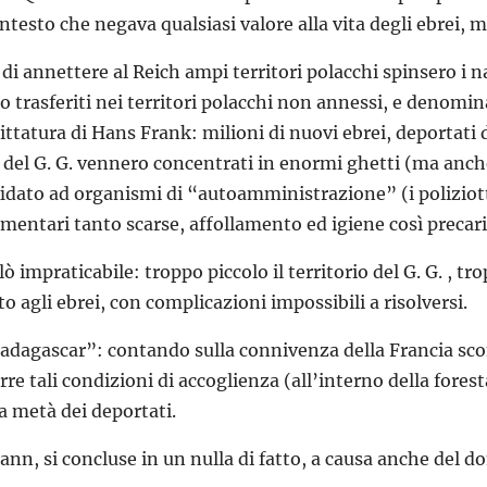
ontesto che negava qualsiasi valore alla vita degli ebrei,
ne di annettere al Reich ampi territori polacchi spinsero i 
ono trasferiti nei territori polacchi non annessi, e denomi
dittatura di Hans Frank: milioni di nuovi ebrei, deportati 
ei del G. G. vennero concentrati in enormi ghetti (ma anche
ffidato ad organismi di “autoamministrazione” (i poliziott
alimentari tanto scarse, affollamento ed igiene così precar
lò impraticabile: troppo piccolo il territorio del G. G. , t
o agli ebrei, con complicazioni impossibili a risolversi.
adagascar”: contando sulla connivenza della Francia sconf
re tali condizioni di accoglienza (all’interno della foresta
a metà dei deportati.
n, si concluse in un nulla di fatto, a causa anche del do