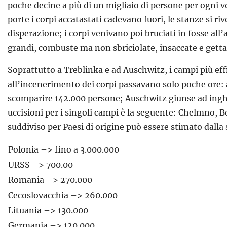
poche decine a più di un migliaio di persone per ogni vol
porte i corpi accatastati cadevano fuori, le stanze si ri
disperazione; i corpi venivano poi bruciati in fosse all
grandi, combuste ma non sbriciolate, insaccate e gettat
Soprattutto a Treblinka e ad Auschwitz, i campi più effic
all’incenerimento dei corpi passavano solo poche ore: a
scomparire 142.000 persone; Auschwitz giunse ad inghiot
uccisioni per i singoli campi è la seguente: Chelmno, 
suddiviso per Paesi di origine può essere stimato dalla
Polonia –> fino a 3.000.000
URSS –> 700.00
Romania –> 270.000
Cecoslovacchia –> 260.000
Lituania –> 130.000
Germania –> 120.000