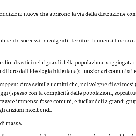
 condizioni nuove che aprirono la via della distruzione co
almente successi travolgenti: territori immensi furono co
rdini drastici nei riguardi della popolazione soggiogata: 
 di loro dall’ideologia hitleriana): funzionari comunisti e
uppen: circa seimila uomini che, nel volgere di sei mesi (
laggi (spesso con la complicità delle popolazioni, soprattu
 scavare immense fosse comuni, e fucilandoli a grandi gru
gli anziani moribondi.
 di massa.