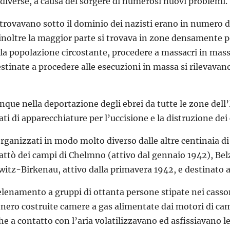
iverse, a causa del sorgere di numerosi nuovi problemi.
i trovavano sotto il dominio dei nazisti erano in numero di
inoltre la maggior parte si trovava in zone densamente pop
a la popolazione circostante, procedere a massacri in ma
stinate a procedere alle esecuzioni in massa si rilevavano
unque nella deportazione degli ebrei da tutte le zone dell
ati di apparecchiature per l’uccisione e la distruzione de
organizzati in modo molto diverso dalle altre centinaia d
trattò dei campi di Chelmno (attivo dal gennaio 1942), Be
itz-Birkenau, attivo dalla primavera 1942, e destinato a t
lenamento a gruppi di ottanta persone stipate nei cassoni
nnero costruite camere a gas alimentate dai motori di ca
 che a contatto con l’aria volatilizzavano ed asfissiavano