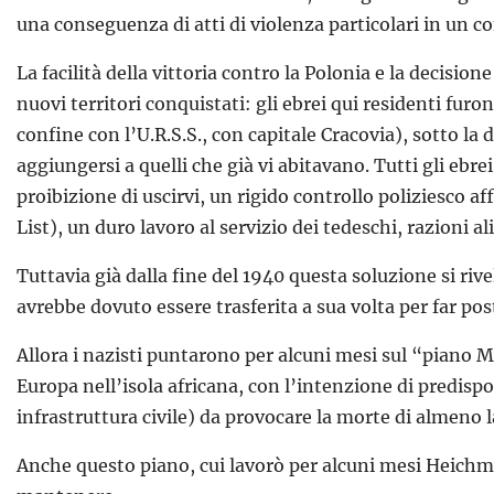
una conseguenza di atti di violenza particolari in un c
La facilità della vittoria contro la Polonia e la decisio
nuovi territori conquistati: gli ebrei qui residenti fur
confine con l’U.R.S.S., con capitale Cracovia), sotto la 
aggiungersi a quelli che già vi abitavano. Tutti gli ebr
proibizione di uscirvi, un rigido controllo poliziesco a
List), un duro lavoro al servizio dei tedeschi, razioni 
Tuttavia già dalla fine del 1940 questa soluzione si rive
avrebbe dovuto essere trasferita a sua volta per far post
Allora i nazisti puntarono per alcuni mesi sul “piano M
Europa nell’isola africana, con l’intenzione di predispor
infrastruttura civile) da provocare la morte di almeno l
Anche questo piano, cui lavorò per alcuni mesi Heichman