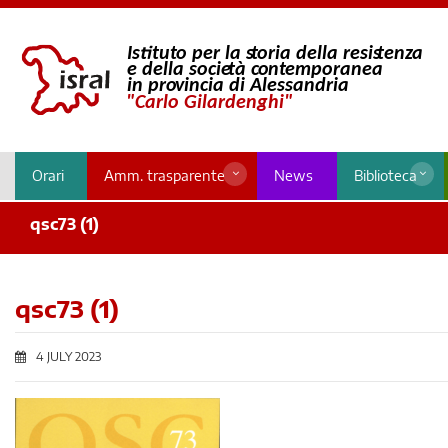
Orari
Amm. trasparente
News
Biblioteca
qsc73 (1)
qsc73 (1)
4 JULY 2023