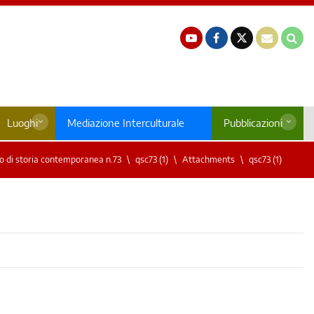
Luoghi
Mediazione Interculturale
Pubblicazioni
 di storia contemporanea n.73
qsc73 (1)
Attachments
qsc73 (1)