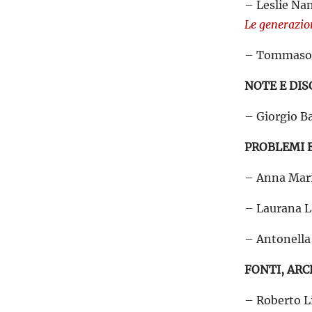
– Leslie Na
Le generazion
– Tommaso 
NOTE E DIS
– Giorgio Ba
PROBLEMI E
– Anna Maria
– Laurana L
– Antonella
FONTI, ARC
– Roberto L