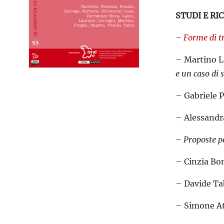
STUDI E RI
–
Forme di tr
– Martino L
e un caso di
– Gabriele P
– Alessandr
– Proposte p
– Cinzia Bo
– Davide Ta
– Simone At