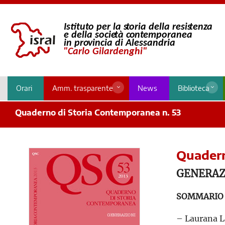
Orari
Amm. trasparente
News
Biblioteca
Quaderno di Storia Contemporanea n. 53
Quadern
GENERAZ
SOMMARIO
– Laurana L