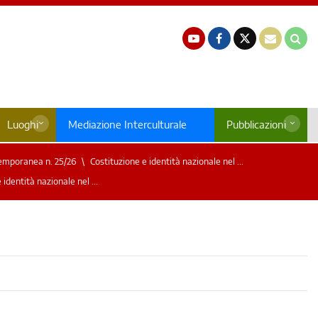
Luoghi
Mediazione Interculturale
Pubblicazioni
emporanea n. 25/26
Costituzione e identità nazionale nel ...
 identità nazionale nel ...