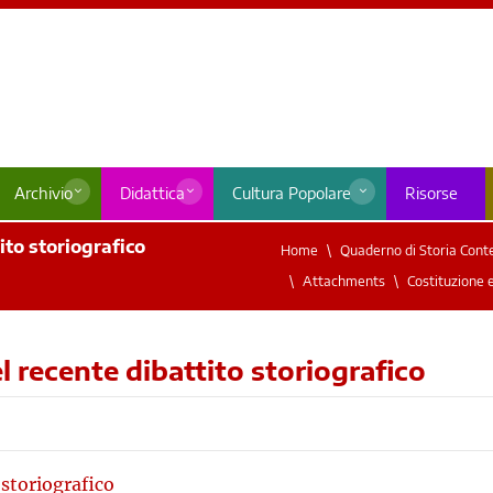
Archivio
Didattica
Cultura Popolare
Risorse
ito storiografico
Home
Quaderno di Storia Cont
Attachments
Costituzione e
l recente dibattito storiografico
 storiografico