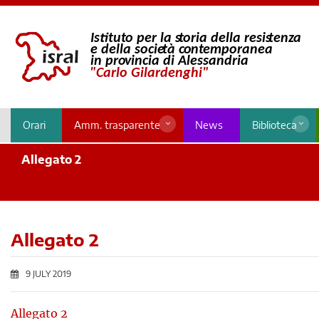
Orari
Amm. trasparente
News
Biblioteca
Allegato 2
Allegato 2
9 JULY 2019
Allegato 2