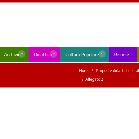
Archivio
Didattica
Cultura Popolare
Risorse
Home
Proposte didattiche Isral
Allegato 2