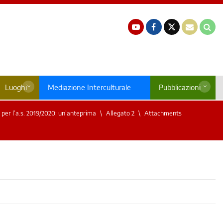
Luoghi
Mediazione Interculturale
Pubblicazioni
 per l’a.s. 2019/2020: un’anteprima
Allegato 2
Attachments