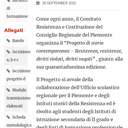
Incontri
26 SEPTEMBER 2022
di
formazione
Come ogni anno, il Comitato
Resistenza e Costituzione del
Allegati
Consiglio Regionale del Piemonte
Bando
organizza il
“Progetto di storia
contemporanea – Resistenza, resistenze,
Iscrizione
diritti violati, diritti negati”
, giunto alla
a, b e c
sua quarantaduesima edizione.
iscrizione
progetto d
Il Progetto si avvale della
collaborazione dell’Ufficio scolastico
Modulo
regionale per il Piemonte e degli
trasmissione
Istituti storici della Resistenza ed è
elaborati
rivolto agli studenti degli Istituti di
Scheda
istruzione secondaria di II grado e
metodologica
degli Enti di formazione professionale.