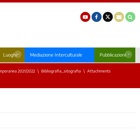
Luoghi
Mediazione Interculturale
Pubblicazioni
emporanea 2021/2022
Bibliografia_sitografia
Attachments