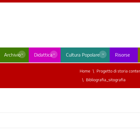
Archivio
Didattica
Cultura Popolare
Risorse
Home
Progetto di storia cont
Bibliografia_sitografia