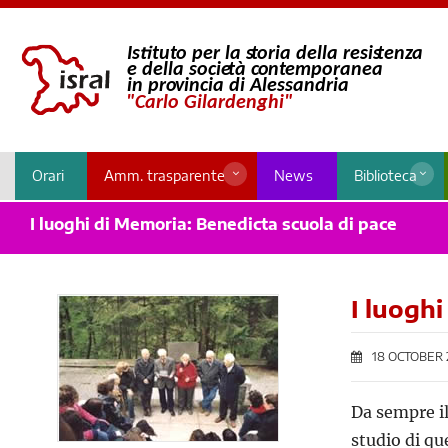
Orari
Amm. trasparente
News
Biblioteca
I luoghi di Memoria: Benedicta scuola di pace
I luogh
18 OCTOBER 
Da sempre il
studio di qu