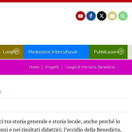
Luoghi
Mediazione Interculturale
Pubblicazioni
Home
Progetti
I luoghi di Memoria: Benedicta ...
e
i tra storia generale e storia locale, anche perché lo
i e nei risultati didattici; l’eccidio della Benedicta,