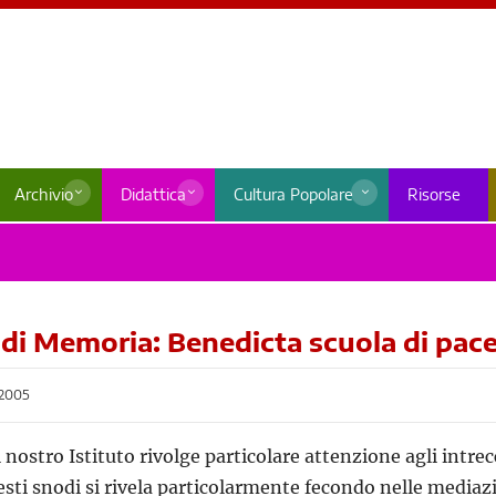
Archivio
Didattica
Cultura Popolare
Risorse
i di Memoria: Benedicta scuola di pac
2005
 nostro Istituto rivolge particolare attenzione agli intrecc
esti snodi si rivela particolarmente fecondo nelle mediazion