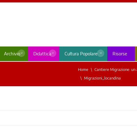
Archivio
Didattica
Cultura Popolare
Risorse
Home
Cantiere Migrazione: un a
Migrazioni_locandina