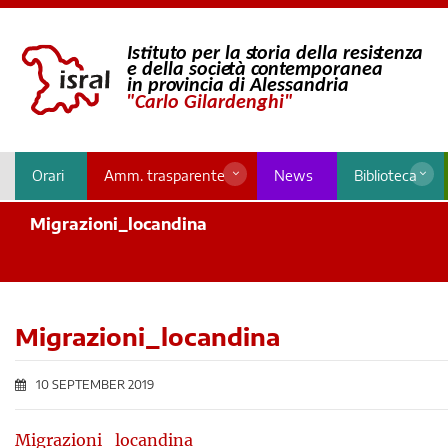
Orari
Amm. trasparente
News
Biblioteca
Migrazioni_locandina
Migrazioni_locandina
10 SEPTEMBER 2019
Migrazioni_locandina