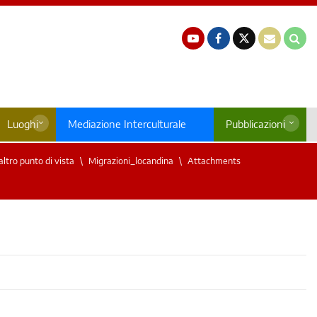
Luoghi
Mediazione Interculturale
Pubblicazioni
ltro punto di vista
Migrazioni_locandina
Attachments