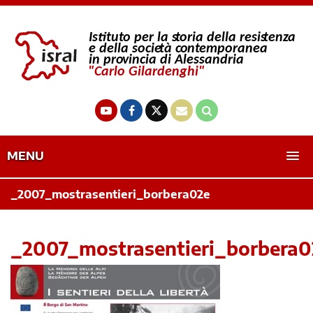
MENU
_2007_mostrasentieri_borbera02e
_2007_mostrasentieri_borbera0