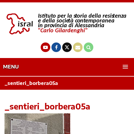
MENU
_sentieri_borbera05a
_sentieri_borbera05a