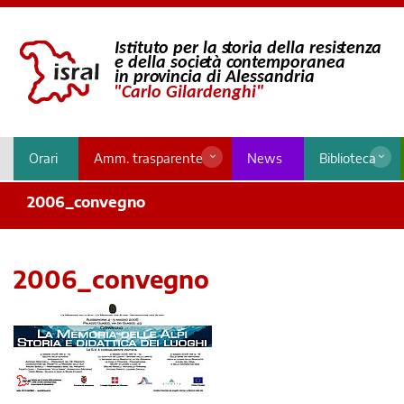
Orari
Amm. trasparente
News
Biblioteca
2006_convegno
2006_convegno