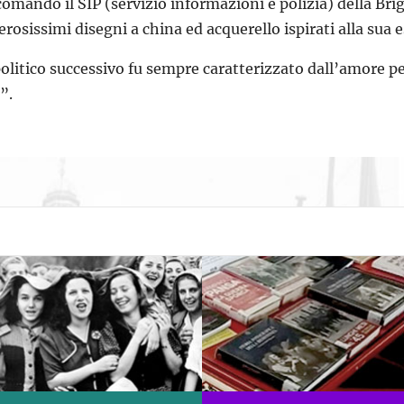
omandò il SIP (servizio informazioni e polizia) della Br
rosissimi disegni a china ed acquerello ispirati alla sua 
politico successivo fu sempre caratterizzato dall’amore pe
”.