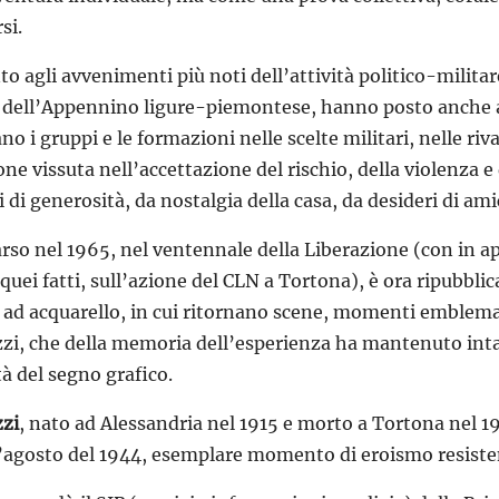
si.
to agli avvenimenti più noti dell’attività politico-militare
 dell’Appennino ligure-piemontese, hanno posto anche as
no i gruppi e le formazioni nelle scelte militari, nelle 
ne vissuta nell’accettazione del rischio, della violenza e
 di generosità, da nostalgia della casa, da desideri di amic
parso nel 1965, nel ventennale della Liberazione (con in a
 quei fatti, sull’azione del CLN a Tortona), è ora ripubblic
 ad acquarello, in cui ritornano scene, momenti emblemat
i, che della memoria dell’esperienza ha mantenuto intatt
tà del segno grafico.
zi
, nato ad Alessandria nel 1915 e morto a Tortona nel 19
l’agosto del 1944, esemplare momento di eroismo resiste