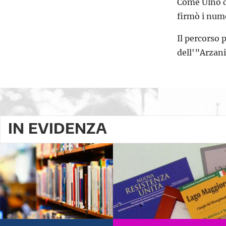
Come Ulno c
firmò i nume
Il percorso 
dell'”Arzani
IN EVIDENZA