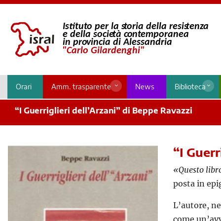
Orari
Amm. trasparente
News
Biblioteca
“I Guerriglieri dell’Arzani” di Beppe Ravazzi
“I Guerr
«Questo libro
posta in epi
L’autore, ne
come un’avve