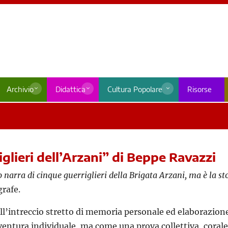
Archivio
Didattica
Cultura Popolare
Risorse
iglieri dell’Arzani” di Beppe Ravazzi
 narra di cinque guerriglieri della Brigata Arzani, ma è la st
grafe.
ll’intreccio stretto di memoria personale ed elaborazione
ntura individuale, ma come una prova collettiva, corale, 