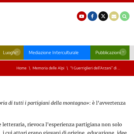
Luoghi
Mediazione Interculturale
Pubblicazioni
Home
Memoria delle Alpi
“I Guerriglieri dell’Arzani” di ...
oria di tutti i partigiani della montagna»
: è l’avvertenza
 letteraria, rievoca l’esperienza partigiana non solo
i cui attori erano giovani di origine, educazione, idee,