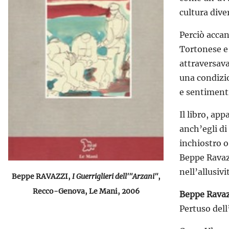
cultura diver
Perciò accan
Tortonese e
attraversava
una condizio
e sentimenti
Il libro, ap
anch’egli di
inchiostro o
Beppe Ravazz
nell’allusivi
Beppe RAVAZZI,
I Guerriglieri dell'"Arzani"
,
Recco-Genova, Le Mani, 2006
Beppe Ravaz
Pertuso del